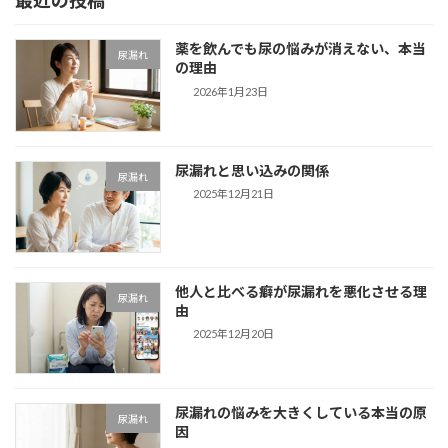
最近の投稿
ー
ー
の
ジ
ジ
ペ
薬を飲んでも尿の悩みが消えない、本当
尿漏れ
の理由
ー
2026年1月23日
ジ
送
尿漏れと思い込みの関係
り
尿漏れ
2025年12月21日
他人と比べる癖が尿漏れを悪化させる理
尿漏れ
由
2025年12月20日
尿漏れの悩みを大きくしている本当の原
尿漏れ
因